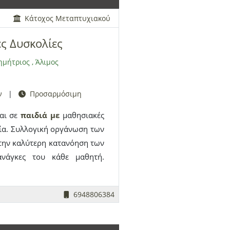
Κάτοχος Μεταπτυχιακού
ές Δυσκολίες
ημήτριος
,
Άλιμος
ν
|
Προσαρμόσιμη
και σε
παιδιά
με
μαθησιακές
α. Συλλογική οργάνωση των
 την καλύτερη κατανόηση των
νάγκες του κάθε μαθητή.
 για μαθητές
με
δυσλεξία
.
6948806384