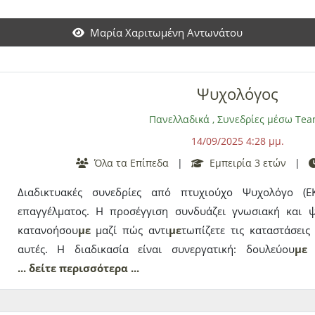
Μαρία Χαριτωμένη Αντωνάτου
Ψυχολόγος
Πανελλαδικά
,
Συνεδρίες μέσω Te
14/09/2025 4:28 μμ.
Όλα τα Επίπεδα
|
Εμπειρία 3 ετών
|
Διαδικτυακές συνεδρίες από πτυχιούχο Ψυχολόγο (
επαγγέλματος. Η προσέγγιση συνδυάζει γνωσιακή και 
κατανοήσου
με
μαζί πώς αντι
με
τωπίζετε τις καταστάσεις
αυτές. Η διαδικασία είναι συνεργατική: δουλεύου
με
μ
δυσλειτουργικές σκέψεις και συνήθειες, να τις διαχειρισ
... δείτε περισσότερα ...
πληροφορίες από το παρελθόν. Αναλαμβάνονται περισ
διαταραχές
με
το φαγητό, συναισθηματικές δυσκολίε