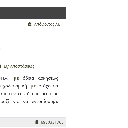
Απόφοιτος ΑΕΙ
ams
Εξ' Αποστάσεως
ΕΚΠΑ),
με
άδεια ασκήσεως
ψυχοδυναμική,
με
στόχο να
 και τον εαυτό σας μέσα σε
αζί για να εντοπίσου
με
τού
με
στο παρόν αντλώντας
τατικά που σχετίζονται
με
:
6980331765
ς, αγχώδεις σκέψεις και