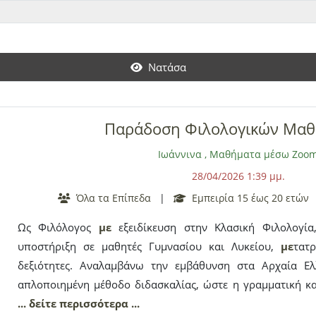
ση
με
ιώσεις, καθώς επίσης και τη σχολική
με
λέτη των 
δασκάλα όλων των τάξεων σε όλα τα μαθήματά τους (συμ
προετοιμασία της επό
με
νης τάξης, κάλυψη κενών, γλώσσα
Νατάσα
για την εκπαίδευση των παιδιών
με
οδηγεί στο να βρίσκω σ
ενδυνάμωσης, προκειμένου να πιστέψουν στις δυνατότητές τ
με
τον καλύτερο δυνατό τρόπο. Ο τρόπος παράδοσης των 
Παράδοση Φιλολογικών Μα
και online
με
τις πλατφόρ
με
ς Zoom, Skype, Viber. Τα διαδ
πανελλαδικό επίπεδο.
Ιωάννινα
,
Μαθήματα μέσω Zoo
28/04/2026 1:39 μμ.
Όλα τα Επίπεδα
|
Εμπειρία 15 έως 20 ετών
Ως Φιλόλογος
με
εξειδίκευση στην Κλασική Φιλολογί
υποστήριξη σε μαθητές Γυμνασίου και Λυκείου,
με
τατ
δεξιότητες. Αναλαμβάνω την εμβάθυνση στα Αρχαία Ελ
απλοποιημένη μέθοδο διδασκαλίας, ώστε η γραμματική και
απόλυτα κατανοητά. Επίσης,
... δείτε περισσότερα ...
με
υπευθυνότητα και κατάλ