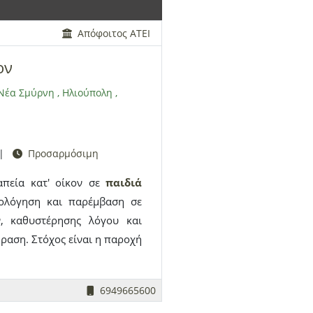
Απόφοιτος ΑΤΕΙ
ον
Νέα Σμύρνη
,
Ηλιούπολη
,
|
Προσαρμόσιμη
απεία κατ' οίκον σε
παιδιά
ιολόγηση και παρέμβαση σε
, καθυστέρησης λόγου και
φραση. Στόχος είναι η παροχή
ει τις δυσκολίες του και να
6949665600