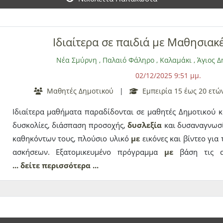
Ιδιαίτερα σε παιδιά με Μαθησιακ
Νέα Σμύρνη
,
Παλαιό Φάληρο
,
Καλαμάκι
,
Άγιος Δ
02/12/2025 9:51 μμ.
Μαθητές Δημοτικού
|
Εμπειρία 15 έως 20 ετώ
Ιδιαίτερα μαθήματα παραδίδονται σε μαθητές Δημοτικού 
δυσκολίες, διάσπαση προσοχής,
δυσλεξία
και δυσαναγνωσί
καθηκόντων τους, πλούσιο υλικό
με
εικόνες και βίντεο για
ασκήσεων. Εξατομικευμένο πρόγραμμα
με
βάση τις α
Αξιολόγηση και παρέμβαση. Ειδικό πρόγραμμα παρέμβασης
... δείτε περισσότερα ...