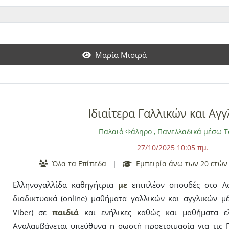
αναλαμβάνω
παιδιά
με
ΔΕΠΥ,
Δυσλεξία
ή άλλες μαθησιακές
στην τόνωση της αυτοπεποίθησης και την οργάνω
εναλλακτικών
με
θόδων που κρατούν το ενδιαφέρον του
κοντά είτε online, εξασφαλίζω την στοχευμένη προετοι
Μαρία Μισιρά
Εξετάσεις σε Έκθεση, Λογοτεχνία, Αρχαία Ελληνικά, Λατιν
υποστηρικτικό υλικό και σχεδιαγράμματα. Στείλτε μου μή
ανάγκες του παιδιού σας και να σχεδιάσου
με
μαζί το δικ
επιτυχίας!
Ιδιαίτερα Γαλλικών και Αγ
Παλαιό Φάληρο
,
Πανελλαδικά μέσω 
27/10/2025 10:05 πμ.
Όλα τα Επίπεδα
|
Εμπειρία άνω των 20 ετών
Ελληνογαλλίδα καθηγήτρια
με
επιπλέον σπουδές στο Λον
διαδικτυακά (online) μαθήματα γαλλικών και αγγλικών μ
Viber) σε
παιδιά
και ενήλικες καθώς και μαθήματα ε
Αναλαμβάνεται υπεύθυνα η σωστή προετοιμασία για τις Πα