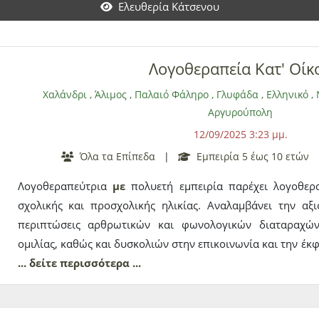
Ελευθερία Κάτσενου
Λογοθεραπεία Κατ' Οίκ
Χαλάνδρι
,
Άλιμος
,
Παλαιό Φάληρο
,
Γλυφάδα
,
Ελληνικό
,
Αργυρούπολη
12/09/2025 3:23 μμ.
Όλα τα Επίπεδα
|
Εμπειρία 5 έως 10 ετών
Λογοθεραπεύτρια
με
πολυετή εμπειρία παρέχει λογοθερ
σχολικής και προσχολικής ηλικίας. Αναλαμβάνει την αξ
περιπτώσεις αρθρωτικών και φωνολογικών διαταραχών
ομιλίας, καθώς και δυσκολιών στην επικοινωνία και την έκ
εξατομικευμένης υποστήριξης, ώστε κάθε παιδί να ξεπεράσ
... δείτε περισσότερα ...
αναπτύξει τις γλωσσικές και επικοινωνιακές του δεξιότητες.