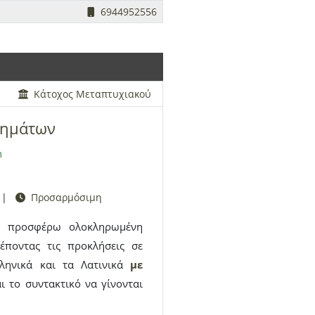
6944952556
μαθητών του Δημοτικού ως
περιλαμβάνεται και θερινή
, μαθηματικά). Η αγάπη μου
υνεχώς κίνητρα στήριξης και
ους και να τις αξιοποιήσουν
Κάτοχος Μεταπτυχιακού
μαθημάτων πραγματοποιείται
θημάτων
ικτυακά μαθήματα γίνονται σε
m
|
Προσαρμόσιμη
α, προσφέρω ολοκληρωμένη
ρέποντας τις προκλήσεις σε
ληνικά και τα Λατινικά
με
 το συντακτικό να γίνονται
ληλα προσαρμοσμένο υλικό,