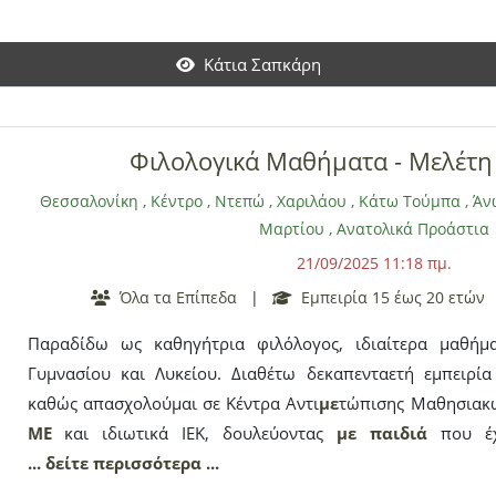
συμπεριφορές, διαπροσωπικές σχέσεις, σύγχυση ταυτότητ
εμπιστοσύνης, σεβασμού και ουσιαστικής επικοινωνίας, ώ
Κάτια Σαπκάρη
ενεργητικά τη ζωή σας, μαθαίνοντας από την ιστορία σας και
Φιλολογικά Μαθήματα - Μελέτη
Θεσσαλονίκη
,
Κέντρο
,
Ντεπώ
,
Χαριλάου
,
Κάτω Τούμπα
,
Άν
Μαρτίου
,
Ανατολικά Προάστια
21/09/2025 11:18 πμ.
Όλα τα Επίπεδα
|
Εμπειρία 15 έως 20 ετών
Παραδίδω ως καθηγήτρια φιλόλογος, ιδιαίτερα μαθήμα
Γυμνασίου και Λυκείου. Διαθέτω δεκαπενταετή εμπειρία
καθώς απασχολούμαι σε Κέντρα Αντι
με
τώπισης Μαθησιακώ
ΜΕ
και ιδιωτικά ΙΕΚ, δουλεύοντας
με
παιδιά
που έ
Αναλαμβάνω τη διδασκαλία φιλολογικών μαθημάτων Γυμνα
... δείτε περισσότερα ...
Έκθεση, Νέα Ελληνικά, Γλώσσα, Κεί
με
να, Ιστορία, Λογοτε