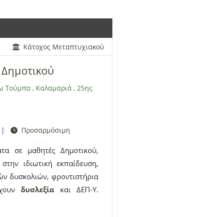
ας. Δημιουργού
με
ένα χώρο
στε να μπορέσετε να ζήσετε
 τις εμπειρίες σας.
Κάτοχος Μεταπτυχιακού
 Δημοτικού
ω Τούμπα
,
Καλαμαριά
,
25ης
|
Προσαρμόσιμη
τα σε μαθητές Δημοτικού,
 στην ιδιωτική εκπαίδευση,
ν δυσκολιών, φροντιστήρια
χουν
δυσλεξία
και ΔΕΠ-Υ.
σίου και Λυκείου (Αρχαία,
χνία, Φιλοσοφία)
με
πλούσιες