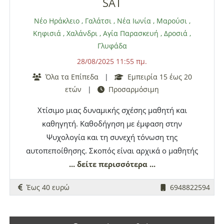
SAT
Νέο Ηράκλειο
,
Γαλάτσι
,
Νέα Ιωνία
,
Μαρούσι
,
Κηφισιά
,
Χαλάνδρι
,
Αγία Παρασκευή
,
Δροσιά
,
Γλυφάδα
28/08/2025 11:55 πμ.
Όλα τα Επίπεδα
|
Εμπειρία 15 έως 20
ετών
|
Προσαρμόσιμη
Χτίσιμο μιας δυναμικής σχέσης μαθητή και
καθηγητή. Καθοδήγηση με έμφαση στην
Ψυχολογία και τη συνεχή τόνωση της
αυτοπεποίθησης. Σκοπός είναι αρχικά ο μαθητής
να αποκτήσει κίνητρο, δύναμη, έμπνευση ώστε
... δείτε περισσότερα ...
τελικά να επιτύχει τον προσωπικό του στόχο. Ως
Έως 40 ευρώ
6948822594
καθηγητής
IB
σε International School και με 20
χρόνια εμπειρίας, είμαι ένας μάχιμος coach με
πολύ πάθος για αυτό που κάνω και εστιάζω στη