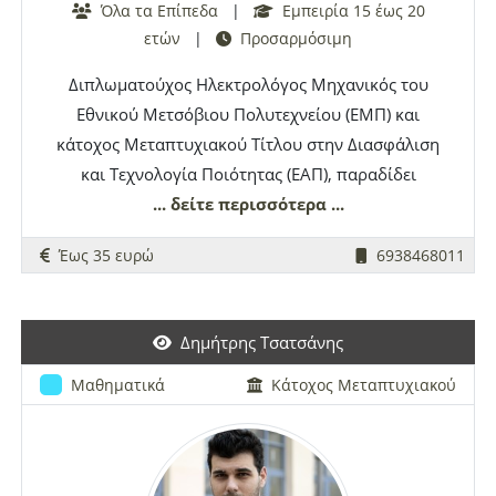
Όλα τα Επίπεδα
|
Εμπειρία 15 έως 20
ετών
|
Προσαρμόσιμη
Διπλωματούχος Ηλεκτρολόγος Μηχανικός του
Εθνικού Μετσόβιου Πολυτεχνείου (ΕΜΠ) και
κάτοχος Μεταπτυχιακού Τίτλου στην Διασφάλιση
και Τεχνολογία Ποιότητας (ΕΑΠ), παραδίδει
ιδιαίτερα μαθήματα
... δείτε περισσότερα ...
IB
Mathematics
(SL, HL)
καθώς και μαθήματα Μαθηματικών για
Έως 35 ευρώ
6938468011
προετοιμασία πανελληνίων εξετάσεων.
Εφαρμόζεται σύστημα προσαρμοσμένης
καθοδήγησης ξεχωριστά για κάθε μαθητή με
Δημήτρης Τσατσάνης
απώτερο στόχο το βέλτιστο αποτέλεσμα στις
εξετάσεις.
Μαθηματικά
Κάτοχος Μεταπτυχιακού