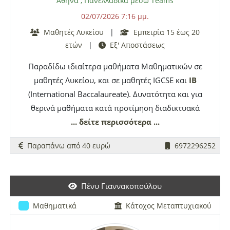
Αθήνα
,
Πανελλαδικά μέσω Teams
02/07/2026 7:16 μμ.
Μαθητές Λυκείου
|
Εμπειρία 15 έως 20
ετών
|
Εξ' Αποστάσεως
Παραδίδω ιδιαίτερα μαθήματα Μαθηματικών σε
μαθητές Λυκείου, και σε μαθητές IGCSE και
IB
(International Baccalaureate). Δυνατότητα και για
θερινά μαθήματα κατά προτίμηση διαδικτυακά
(online) μέσω Webex, Zoom, Teams ή Google
... δείτε περισσότερα ...
Meet. Τα μαθήματα επικεντρώνονται και
Παραπάνω από 40 ευρώ
6972296252
προσαρμόζονται, στον μέγιστο δυνατό βαθμό,
στις ικανότητες και τα δυνατά χαρακτηριστικά
του εκάστοτε μαθητή.
Πένυ Γιαννακοπούλου
Μαθηματικά
Κάτοχος Μεταπτυχιακού