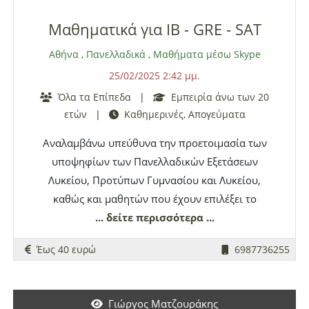
Μαθηματικά για IB - GRE - SAT
Αθήνα
,
Πανελλαδικά
,
Μαθήματα μέσω Skype
25/02/2025 2:42 μμ.
Όλα τα Επίπεδα
|
Εμπειρία άνω των 20
ετών
|
Καθημερινές, Απογεύματα
Αναλαμβάνω υπεύθυνα την προετοιμασία των
υποψηφίων των Πανελλαδικών Εξετάσεων
Λυκείου, Προτύπων Γυμνασίου και Λυκείου,
καθώς και μαθητών που έχουν επιλέξει το
πρόγραμμα International Baccalaureate (
... δείτε περισσότερα ...
IB
Diploma)
Mathematics
(AA and AI), τα GRE και
Έως 40 ευρώ
6987736255
GMAT Math Test (Quantitative), A-Levels και IGCSE
(Cambridge και Edexcel), τα SAT
Mathematics
Test ή ACT Statistics Test, το GRE
Mathematics
Γιώργος Ματζουράκης