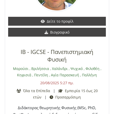
προγράμματος International Baccalaureate είναι
30 ευρώ.
Δείτε το προφίλ
Βιογραφικό
IB - IGCSE - Πανεπιστημιακή
Φυσική
Μαρούσι
,
Βριλήσσια
,
Χαλάνδρι
,
Ψυχικό
,
Φιλοθέη
,
Κηφισιά
,
Πεντέλη
,
Αγία Παρασκευή
,
Παλλήνη
20/08/2025 5:27 πμ.
Όλα τα Επίπεδα
|
Εμπειρία 15 έως 20
ετών
|
Προσαρμόσιμη
Διδάκτορας θεωρητικής Φυσικής (MSc, PhD,