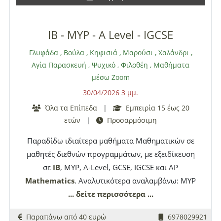
IB - MYP - A Level - IGCSE
Γλυφάδα
,
Βούλα
,
Κηφισιά
,
Μαρούσι
,
Χαλάνδρι
,
Αγία Παρασκευή
,
Ψυχικό
,
Φιλοθέη
,
Μαθήματα
μέσω Zoom
30/04/2026 3 μμ.
Όλα τα Επίπεδα
|
Εμπειρία 15 έως 20
ετών
|
Προσαρμόσιμη
Παραδίδω ιδιαίτερα μαθήματα Μαθηματικών σε
μαθητές διεθνών προγραμμάτων, με εξειδίκευση
σε
IB
, MYP, A-Level, GCSE, IGCSE και AP
Mathematics
. Αναλυτικότερα αναλαμβάνω: MYP
Mathematics
... δείτε περισσότερα ...
,
IB
Mathematics
: Analysis and
Approaches HL and SL,
IB
Mathematics
:
Παραπάνω από 40 ευρώ
6978029921
Applications and Interpretation HL and SL, A-Level