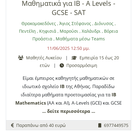
Μαθηματικά για IB - A Levels -
(γραφίδα surface pen).
GCSE - SAT
Θρακομακεδόνες
,
Άγιος Στέφανος
,
Διόνυσος
,
Πεντέλη
,
Κηφισιά
,
Μαρούσι
,
Χαλάνδρι
,
Βόρεια
Προάστια
,
Μαθήματα μέσω Teams
11/06/2025 12:50 μμ.
Μαθητές Λυκείου
|
Εμπειρία 15 έως 20
ετών
|
Προσαρμόσιμη
Είμαι έμπειρος καθηγητής μαθηματικών σε
ιδιωτικό σχολείο
IB
της Αθήνας. Παραδίδω
ιδιαίτερα μαθήματα προετοιμασίας για τα
IB
Mathematics
(AA και AI), A-Levels (GCE) και GCSE
(Edexcel και Cambridge), Advanced Placement (AP)
... δείτε περισσότερα ...
καθώς και τα SAT και ACT admissions tests, στο
Παραπάνω από 40 ευρώ
6977449575
γραφείο μου στο Μαρούσι και κατ' οίκον στα
Βόρεια Προάστια. Δυνατότητα διαδικτυακών