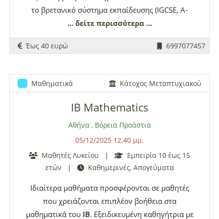
το βρετανικό σύστημα εκπαίδευσης (IGCSE, A-
Level) και το Διεθνές Απολυτήριο (
... δείτε περισσότερα ...
IB
) καθώς και
σε φοιτητές όλων των σχολών του Πολυτεχνείου
Έως 40 ευρώ
6997077457
και των Φυσικομαθηματικών σχολών.
Προετοιμασία για τα 2ετή προγράμματα σπουδών
και εξετάσεων των συστημάτων που απαιτούν τα
Μαθηματικά
Κάτοχος Μεταπτυχιακού
πανεπιστήμια του εξωτερικού όπως International
Baccalaureate (
IB
), A-Level (Edexcel και
IB Mathematics
Cambridge), IGCSE, CGSE (Edexcel και Cambridge),
Αθήνα
,
Βόρεια Προάστια
SAT, IMAT. Μαθήματα υπεύθυνα, μεθοδικά και
05/12/2025 12:40 μμ.
διαμορφωμένα σύμφωνα με τις ανάγκες του κάθε
μαθητή και τον τρόπο με τον οποίο αυτός τα
Μαθητές Λυκείου
|
Εμπειρία 10 έως 15
ετών
|
Καθημερινές, Απογεύματα
αφομοιώνει αποτελεσματικότερα. Διδάσκονται:
IB
: Math ΑΑ και ΑΙ στα επίπεδα SL, HL, A-Level:
Ιδιαίτερα μαθήματα προσφέρονται σε μαθητές
Math (P1, P2, P3, P4, S1, S2, M1, M2), IGCSE:
που χρειάζονται επιπλέον βοήθεια στα
International Math (Core και Extended), SAT:
μαθηματικά του
IB
. Εξειδικευμένη καθηγήτρια με