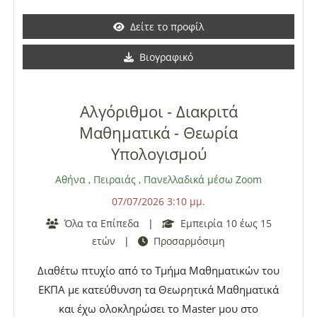
Παρέχεται coaching στην εκπόνηση των
Δείτε το προφίλ
αντίστοιχων IAs (Internal Assessments).
Διδάσκονται:
IB
: Math ΑΑ και ΑΙ στα επίπεδα SL,
Βιογραφικό
HL, A-Level: Math (P1, P2, P3, P4, S1, S2, M1, M2),
IGCSE: International Math (Core και Extended), SAT:
Mathematics
, Subject Tests IMAT. Παραδίδονται
Αλγόριθμοι - Διακριτά
μαθήματα εξ αποστάσεως μέσω Zoom ή Microsoft
Μαθηματικά - Θεωρία
Teams. 50 ευρώ ανά ώρα διδασκαλίας.
Υπολογισμού
Αθήνα
,
Πειραιάς
,
Πανελλαδικά μέσω Zoom
07/07/2026 3:10 μμ.
Όλα τα Επίπεδα
|
Εμπειρία 10 έως 15
ετών
|
Προσαρμόσιμη
Διαθέτω πτυχίο από το Τμήμα Μαθηματικών του
ΕΚΠΑ με κατεύθυνση τα Θεωρητικά Μαθηματικά
και έχω ολοκληρώσει το Master μου στο