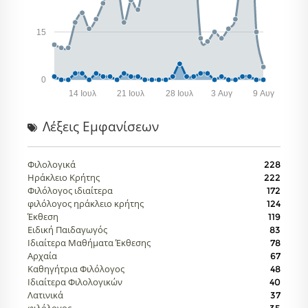
15
0
14 Ιουλ
21 Ιουλ
28 Ιουλ
3 Αυγ
9 Αυγ
Λέξεις Eμφανίσεων
Φιλολογικά
228
Ηράκλειο Κρήτης
222
Φιλόλογος ιδιαίτερα
172
φιλόλογος ηράκλειο κρήτης
124
Έκθεση
119
Ειδική Παιδαγωγός
83
Ιδιαίτερα Μαθήματα Έκθεσης
78
Αρχαία
67
Καθηγήτρια Φιλόλογος
48
Ιδιαίτερα Φιλολογικών
40
Λατινικά
37