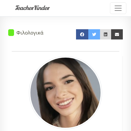
TeacherFinder
Φιλολογικά