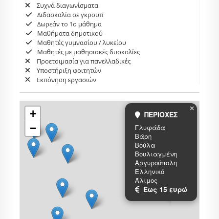
Συχνά διαγωνίσματα
Διδασκαλία σε γκρουπ
Δωρεάν το 1ο μάθημα
Μαθήματα δημοτικού
Μαθητές γυμνασίου / λυκείου
Μαθητές με μαθησιακές δυσκολίες
Προετοιμασία για πανελλαδικές
Υποστήριξη φοιτητών
Εκπόνηση εργασιών
×
+
ΠΕΡΙΟΧΕΣ
−
Γλυφάδα
Βάρη
Βούλα
Βουλιαγμένη
Αργυρούπολη
Ελληνικό
Άλιμος
Έως 15 ευρώ