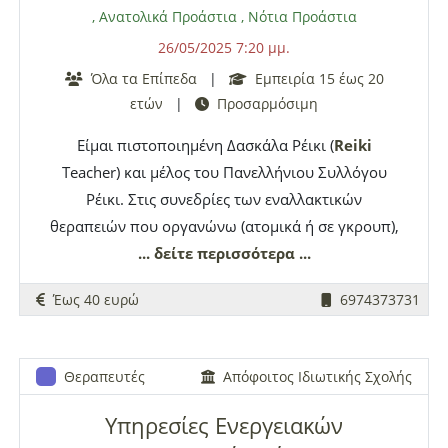
,
Ανατολικά Προάστια
,
Νότια Προάστια
26/05/2025 7:20 μμ.
Όλα τα Επίπεδα
|
Εμπειρία 15 έως 20
ετών
|
Προσαρμόσιμη
Είμαι πιστοποιημένη Δασκάλα Ρέικι (
Reiki
Teacher) και μέλος του Πανελλήνιου Συλλόγου
Ρέικι. Στις συνεδρίες των εναλλακτικών
θεραπειών που οργανώνω (ατομικά ή σε γκρουπ),
χρησιμοποιώ την παραδοσιακή ιαπωνική τεχνική
... δείτε περισσότερα ...
Usui
Reiki
με στόχο να βοηθήσω τον εκάστοτε
Έως 40 ευρώ
6974373731
ενδιαφερόμενο να καλλιεργήσει μια θετική στάση
απέναντι στη ζωή ενισχύοντας τόσο την
αυτοπεποίθησή του όσο και την ικανότητά του
Θεραπευτές
Απόφοιτος Ιδιωτικής Σχολής
για αυτοθεραπεία. Επίσης, έχω εκπαιδευτεί και
στο Καρούνα Ρέικι (Karuna
Reiki
) το οποίο
Υπηρεσίες Ενεργειακών
περιλαμβάνει θεραπευτικές ενέργειες που είναι