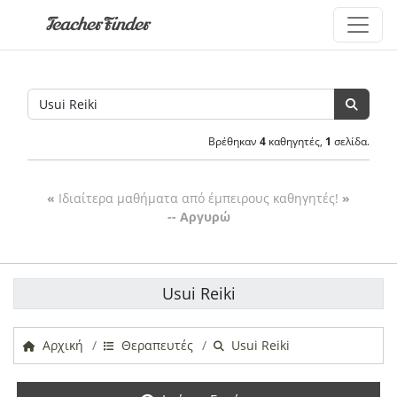
TeacherFinder
Βρέθηκαν
4
καθηγητές,
1
σελίδα.
«
Ιδιαίτερα μαθήματα από έμπειρους καθηγητές!
»
-- Αργυρώ
Usui Reiki
Αρχική
Θεραπευτές
Usui Reiki