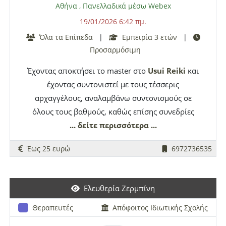
Αθήνα
,
Πανελλαδικά μέσω Webex
19/01/2026 6:42 πμ.
Όλα τα Επίπεδα
|
Εμπειρία 3 ετών
|
Προσαρμόσιμη
Έχοντας αποκτήσει το master στο
Usui
Reiki
και
έχοντας συντονιστεί με τους τέσσερις
αρχαγγέλους, αναλαμβάνω συντονισμούς σε
όλους τους βαθμούς, καθώς επίσης συνεδρίες
ρέικι κατά την διάρκεια των οποίων η σοφή
... δείτε περισσότερα ...
συμπαντική ενέργεια διοχετεύεται στα σώματα
Έως 25 ευρώ
6972736535
του δέκτη. Η επίδραση στον κάθε άνθρωπο είναι
μοναδική. Ενδεικτικά αναφέρω πως βοηθά στη
σωματική ανακούφιση, στην συναισθηματική
Ελευθερία Ζερμπίνη
αποφόρτιση, στη νοητική εξισορρόπηση αλλά και
σε επίπεδο εσωτερικής πνευματικής αναζήτησης
Θεραπευτές
Απόφοιτος Ιδιωτικής Σχολής
αναδύονται μοναδικά βιώματα, μέσα από την