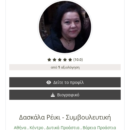
αγάπη και το συντονισμό με το ίδιο το φως.
(
)
10.0
από
1
αξιολόγηση
Δείτε το προφίλ
Βιογραφικό
Δασκάλα Ρέικι - Συμβουλευτική
Αθήνα
,
Κέντρο
,
Δυτικά Προάστια
,
Βόρεια Προάστια