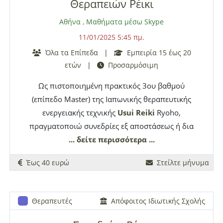
Θεραπειών Ρέικι
αξιοσημείωτα δυνατότερες και ικανές να
Αθήνα
,
Μαθήματα μέσω Skype
θεραπεύσουν πιο γρήγορα ένα μεγαλύτερο
αριθμό δυσκολιών (τραύματα παιδικής ή φυσικής
11/01/2025 5:45 πμ.
κακοποίησης, εθισμούς, ψυχικές και ψυχολογικές
Όλα τα Επίπεδα
|
Εμπειρία 15 έως 20
επιθέσεις). Θα χαρώ πολύ να επικοινωνήσουμε
ετών
|
Προσαρμόσιμη
τηλεφωνικά για να λύσω κάθε σας απορία.
Ως πιστοποιημένη πρακτικός 3ου βαθμού
(επίπεδο Master) της Ιαπωνικής θεραπευτικής
ενεργειακής τεχνικής
Usui
Reiki
Ryoho,
πραγματοποιώ συνεδρίες εξ αποστάσεως ή δια
ζώσης. Το ωράριο είναι διευρυμένο και ευέλικτο
... δείτε περισσότερα ...
ούτως ώστε οι ενδιαφερόμενοι να έχουν την
Έως 40 ευρώ
Στείλτε μήνυμα
δυνατότητα να βρίσκουν διαθέσιμα ραντεβού
ακόμα και αν εργάζονται με απαιτητικούς
ρυθμούς ή έχουν ελάχιστο ελεύθερο χρόνο.
Θεραπευτές
Απόφοιτος Ιδιωτικής Σχολής