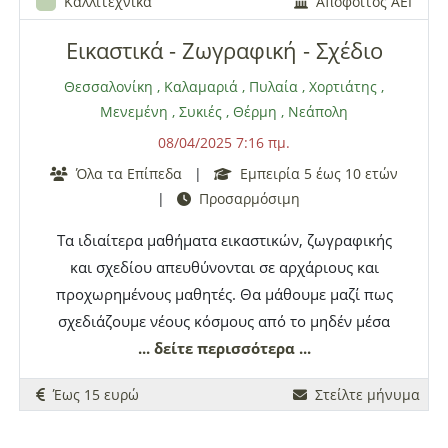
Καλλιτεχνικά
Απόφοιτος ΑΕΙ
Εικαστικά - Ζωγραφική - Σχέδιο
Θεσσαλονίκη
,
Καλαμαριά
,
Πυλαία
,
Χορτιάτης
,
Μενεμένη
,
Συκιές
,
Θέρμη
,
Νεάπολη
08/04/2025 7:16 πμ.
Όλα τα Επίπεδα
|
Εμπειρία 5 έως 10 ετών
|
Προσαρμόσιμη
Tα ιδιαίτερα μαθήματα εικαστικών, ζωγραφικής
και σχεδίου απευθύνονται σε αρχάριους και
προχωρημένους μαθητές. Θα μάθουμε μαζί πως
σχεδιάζουμε νέους κόσμους από το μηδέν μέσα
από απλά και διασκεδαστικά βήματα. Ο σκοπός
... δείτε περισσότερα ...
των μαθημάτων είναι η γνώση των υλικών, η
Έως 15 ευρώ
Στείλτε μήνυμα
προσωπική έκφραση μέσα από το χρώμα και το
σχέδιο και οι διάφορες τεχνικές με τελικό στόχο