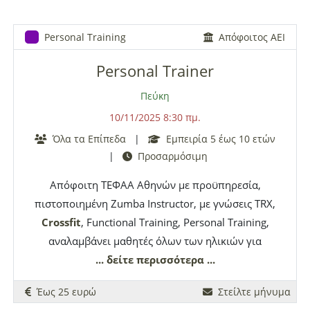
αποστάσεων.
Personal Training
Απόφοιτος ΑΕΙ
Personal Trainer
Πεύκη
10/11/2025 8:30 πμ.
Όλα τα Επίπεδα
|
Εμπειρία 5 έως 10 ετών
|
Προσαρμόσιμη
Απόφοιτη ΤΕΦΑΑ Αθηνών με προϋπηρεσία,
πιστοποιημένη Zumba Instructor, με γνώσεις TRX,
Crossfit
, Functional Training, Personal Training,
αναλαμβάνει μαθητές όλων των ηλικιών για
γυμναστική κατ' οίκον. Τιμή συζητήσιμη. Ιδιαίτερη
... δείτε περισσότερα ...
βαρύτητα δίνεται στην σωστή και ολοκληρωμένη
Έως 25 ευρώ
Στείλτε μήνυμα
επικοινωνία με τον διδασκόμενο, με στόχο τη