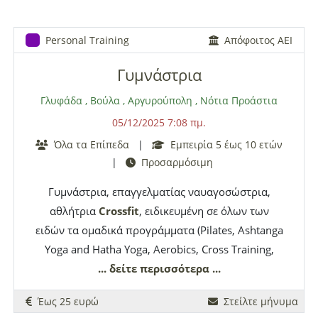
διαμόρφωση ενός ευχάριστου και θετικού
μαθησιακού κλίματος.
Personal Training
Απόφοιτος ΑΕΙ
Γυμνάστρια
Γλυφάδα
,
Βούλα
,
Αργυρούπολη
,
Νότια Προάστια
05/12/2025 7:08 πμ.
Όλα τα Επίπεδα
|
Εμπειρία 5 έως 10 ετών
|
Προσαρμόσιμη
Γυμνάστρια, επαγγελματίας ναυαγοσώστρια,
αθλήτρια
Crossfit
, ειδικευμένη σε όλων των
ειδών τα ομαδικά προγράμματα (Pilates, Ashtanga
Yoga and Hatha Yoga, Aerobics, Cross Training,
Spinning, Fitball, Tae Bo) παραδίδει μαθήματα κατ'
... δείτε περισσότερα ...
οίκον σε περιοχές από Αργυρούπολη έως Βούλα.
Έως 25 ευρώ
Στείλτε μήνυμα
Ειδικά τμήματα προετοιμασίας δρομέων μεγάλων