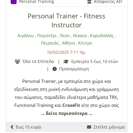
Personal Training
Απόφοιτος ΑΕΙ
Personal Trainer - Fitness
Instructor
Αιγάλεω
,
Περιστέρι
,
Ίλιον
,
Νίκαια
,
Κορυδαλλός
,
Πειραιάς
,
Αθήνα
,
Κέντρο
16/02/2025 7:11 πμ.
Όλα τα Επίπεδα
|
Εμπειρία 5 έως 10 ετών
|
Προσαρμόσιμη
Personal Trainer, με εμπειρία στο χώρο και
εξειδίκευση στη μυϊκή ενδυνάμωση και γράμμωση
του σώματος, παραδίδει ιδιαίτερα μαθήματα TRX,
Functional Training και
CrossFit
είτε στο χώρο σας
είτε σε εξωτερικό χώρο. Σωστή καθοδήγηση
... δείτε περισσότερα ...
πάντα με απώτερο στόχο την κατάκτηση της
Έως 15 ευρώ
Στείλτε μήνυμα
γνώσης αλλά και με βασικό κριτήριο τη